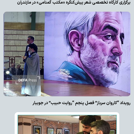
برگزاری کارگاه تخصصی شعر پیش‌کنگره «مکتب گمنامی» در مازندران
رویداد “کاروان سرباز” فصل پنجم “روایت حبیب” در جویبار