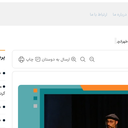
درباره ما
ارتباط با ما
 طهرانچی و شهدای اقتدار
پرب
ارسال به دوستان
چاپ
فض
مس
گرد
شب
فا