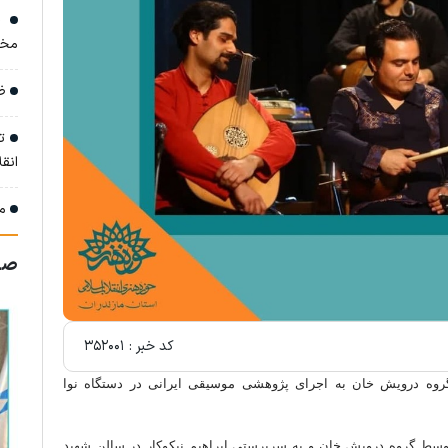
«ق
مخا
ظر
تو
انق
می
صف
کد خبر :
۳۵۲۰۰۱
روه درویش خان به اجرای پژوهشی موسیقی ایرانی در دستگاه نوا
توسط گروه درویش خان و به سرپرستی ابراهیم نیکوکار در سالن شهید