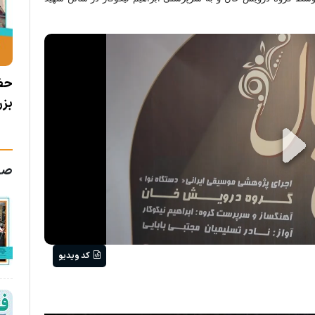
آثار
حضور هنرمندانه حوزه هنری مازندران در آیین
وی
ان
بزرگداشت شهید دکتر طهرانچی و شهدای اقتدار
در
Pl
صفح
V
کد ویدیو